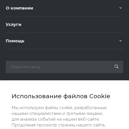
О компании
Услуги
Помощь
8 800 1002 174
Заказать звонок
Использование файлов Cookie
info@gidrov.com
Мы используем файлы cookie, разработанные
г. Челябинск, ул. Масленникова,17Б, оф.311
нашими специалистами и третьими лицами,
для анализа событий на нашем веб-сайте.
Продолжая просмотр страниц нашего сайта,