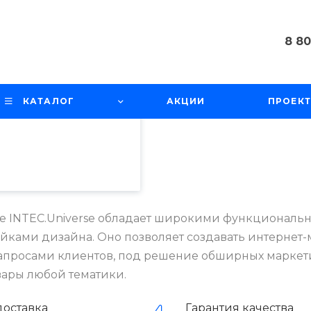
8 80
пециалистами и
8 800 1002
айте. Продолжая
г. Челябинс
 его использования.
Масленнико
КАТАЛОГ
АКЦИИ
ПРОЕК
фиденциальности
.
оф.311
с 9:00 до 1
info@gidro
е INTEC.Universe обладает широкими функционал
йками дизайна. Оно позволяет создавать интернет-
просами клиентов, под решение обширных маркети
вары любой тематики.
доставка
Гарантия качества