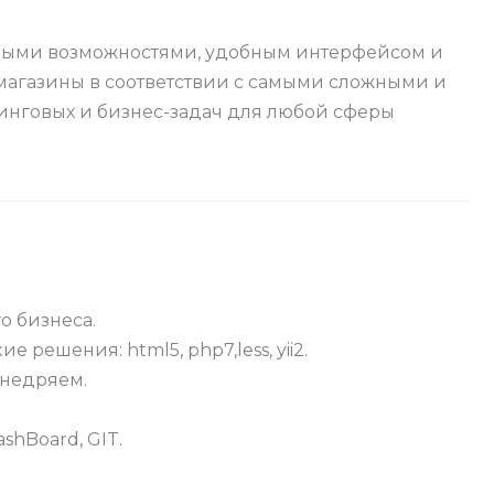
ьными возможностями, удобным интерфейсом и
магазины в соответствии с самыми сложными и
нговых и бизнес-задач для любой сферы
о бизнеса.
ешения: html5, php7,less, yii2.
внедряем.
hBoard, GIT.