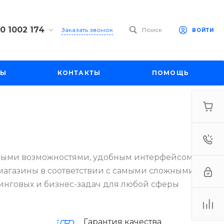
0 1002 174
Заказать звонок
Поиск
ВОЙТИ
 174
к, ул.
ва,17Б,
ТЫ
КОНТАКТЫ
ПОМОЩЬ
8:00
v.com
ьными возможностями, удобным интерфейсом и
магазины в соответствии с самыми сложными и
нговых и бизнес-задач для любой сферы
Гарантия качества